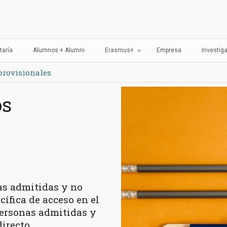
perior de Arte del Principado de 
taría
Alumnos + Alumni
Erasmus+
Empresa
Investig
provisionales
os
nas admitidas y no
ífica de acceso en el
 personas admitidas y
irecto.