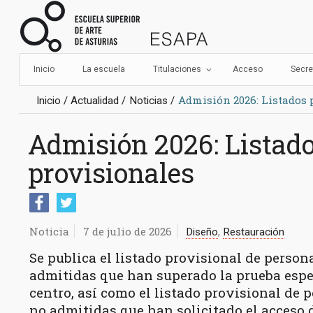
Navegación
Escuela Su
principal
Inicio
La escuela
Titulaciones
Acceso
Secre
Tú
Admisión 2026: Listados 
Inicio
Actualidad
Noticias
estás
aquí:
Admisión 2026: Listad
provisionales
Compartir en Facebook
Compartir en Twitter
Noticia
7 de julio de 2026
Diseño
Restauración
Se publica el listado provisional de perso
admitidas que han superado la prueba espec
centro, así como el listado provisional de
no admitidas que han solicitado el acceso d