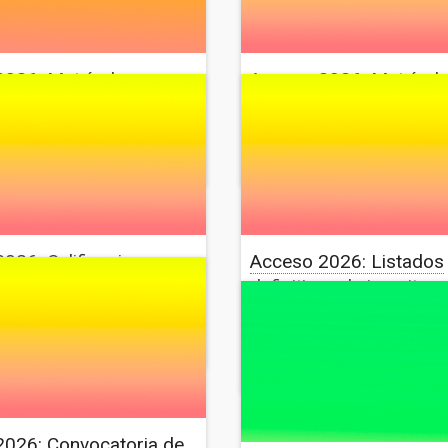
026: Matrícula
Acceso 2026: Matrícul
a 2026-2027
alumnado de nuevo ing
13 de julio de 2026
Noticia
10 de julio de 20
stauración
Diseño
Restauración
026: Calificaciones
Acceso 2026: Listados
specífica de acceso
definitivos de inscritos
pruebas de acceso
24 de junio de 2026
stauración
Noticia
16 de junio de 2
Diseño
Restauración
2026: Convocatoria de