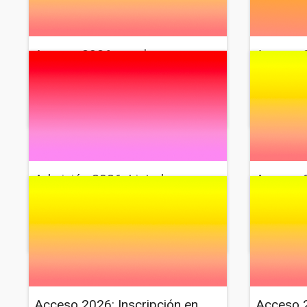
Acceso 2026: pruebas
Acceso 2
extraordinarias de CRBBCC
ordinari
Noticia
20 de julio de 2026
Noticia
Restauración
Diseño
Re
Admisión 2026: Listados
Acceso 2
provisionales
prueba e
Noticia
7 de julio de 2026
Noticia
Diseño
Restauración
Diseño
Re
Acceso 2026: Inscripción en
Acceso 