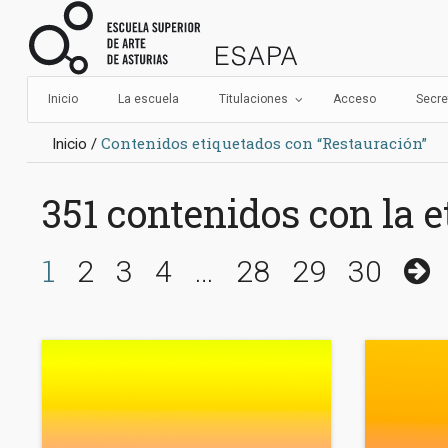
Navegación
Escuela Su
principal
Inicio
La escuela
Titulaciones
Acceso
Secre
Tú
Contenidos etiquetados con “Restauración”
Inicio
estás
aquí:
351 contenidos con la e
Selección
1
…
2
3
4
28
29
30
de
página