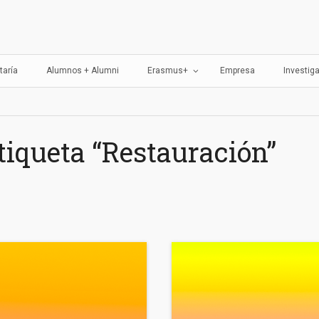
perior de Arte del Principado de 
taría
Alumnos + Alumni
Erasmus+
Empresa
Investig
tiqueta “Restauración”