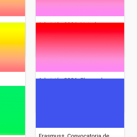
a
Admisión 2026: Listados
reso
definitivos (Primera fase)
26
Noticia
10 de julio de 2026
Diseño
Restauración
Admisión 2026: Plazos de
 en
solicitud y matriculación
Noticia
5 de junio de 2026
Diseño
Restauración
026
Erasmus+. Convocatoria de