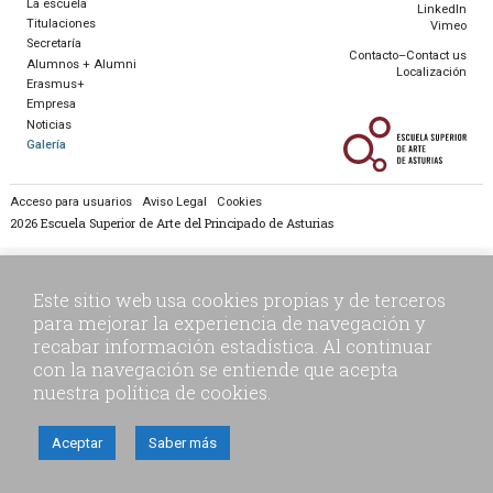
La escuela
LinkedIn
Titulaciones
Vimeo
Secretaría
Contacto–Contact us
Alumnos + Alumni
Localización
Erasmus+
Empresa
Escu
Noticias
Galería
Acceso para usuarios
Aviso Legal
Cookies
2026 Escuela Superior de Arte del Principado de Asturias
Este sitio web usa cookies propias y de terceros
para mejorar la experiencia de navegación y
recabar información estadística. Al continuar
con la navegación se entiende que acepta
nuestra política de cookies.
Aceptar
Saber más