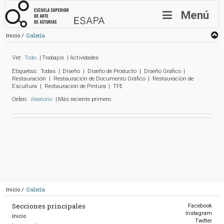
Navegación
Escuela Superior de Ar
principal
Menú
Tú
Galería
Inicio
estás
aquí:
Galería
Ver:
Todo
Trabajos
Actividades
Etiquetas:
Todas
Diseño
Diseño de Producto
Diseño Gráfico
Restauración
Restauración de Documento Gráfico
Restauración de
Escultura
Restauración de Pintura
TFE
Orden:
Aleatorio
Más reciente primero
Tú
Galería
Inicio
estás
Secciones principales
Facebook
aquí:
Instagram
Inicio
Twitter